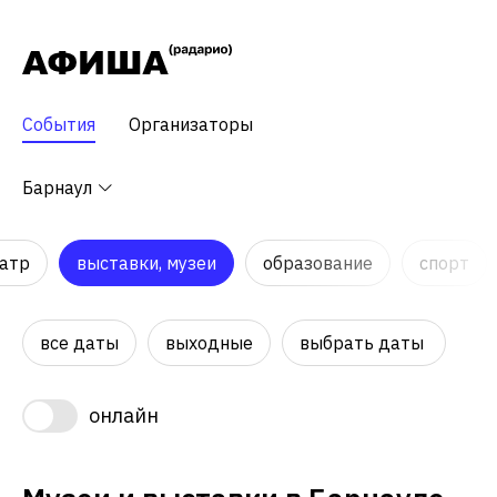
События
Организаторы
Барнаул
атр
выставки, музеи
образование
спорт
все даты
выходные
выбрать даты
онлайн